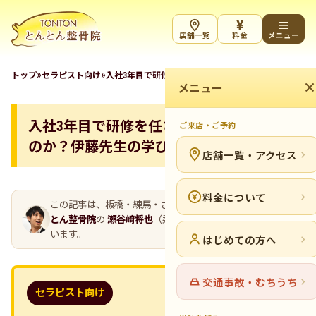
¥
店舗一覧
料金
メニュー
»
»
トップ
セラピスト向け
入社3年目で研修を任される人は何が違うのか？伊藤先
メニュー
入社3年目で研修を任される人は何が違う
ご来店・ご予約
のか？伊藤先生の学び方と信頼の理由
店舗一覧・アクセス
料金について
この記事は、板橋・練馬・さいたまの整骨院グループ
とん
とん整骨院
の
瀬谷崎将也
（柔道整復師・代表）が執筆して
います。
はじめての方へ
交通事故・むちうち
セラピスト向け