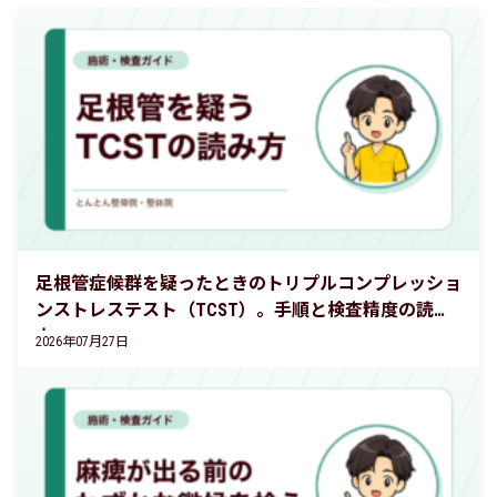
足根管症候群を疑ったときのトリプルコンプレッショ
ンストレステスト（TCST）。手順と検査精度の読み
方
2026年07月27日