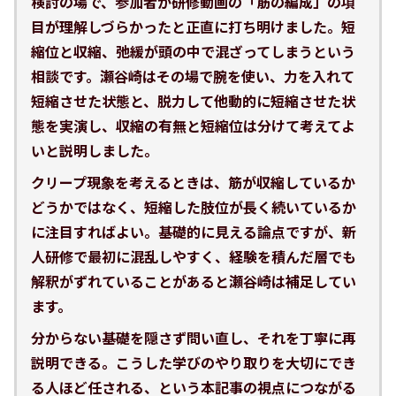
検討の場で、参加者が研修動画の「筋の編成」の項
目が理解しづらかったと正直に打ち明けました。短
縮位と収縮、弛緩が頭の中で混ざってしまうという
相談です。瀬谷崎はその場で腕を使い、力を入れて
短縮させた状態と、脱力して他動的に短縮させた状
態を実演し、収縮の有無と短縮位は分けて考えてよ
いと説明しました。
クリープ現象を考えるときは、筋が収縮しているか
どうかではなく、短縮した肢位が長く続いているか
に注目すればよい。基礎的に見える論点ですが、新
人研修で最初に混乱しやすく、経験を積んだ層でも
解釈がずれていることがあると瀬谷崎は補足してい
ます。
分からない基礎を隠さず問い直し、それを丁寧に再
説明できる。こうした学びのやり取りを大切にでき
る人ほど任される、という本記事の視点につながる