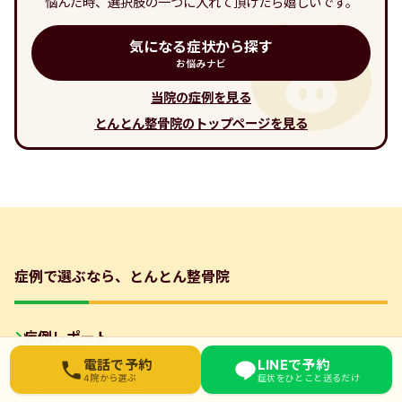
悩んだ時、選択肢の一つに入れて頂けたら嬉しいです。
気になる症状から探す
お悩みナビ
当院の症例を見る
とんとん整骨院のトップページを見る
症例で選ぶなら、とんとん整骨院
症例レポート
お近くの院を選んでください
電話で予約
LINEで予約
4院から選ぶ
症状をひとこと送るだけ
担当スタッフ別症例
東武練馬院
03-6912-3076