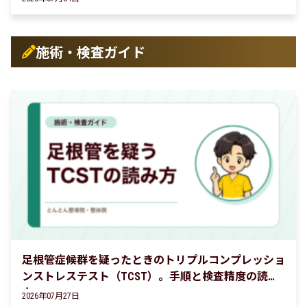
施術・検査ガイド
足根管症候群を疑ったときのトリプルコンプレッショ
ンストレステスト（TCST）。手順と検査精度の読み
方
2026年07月27日