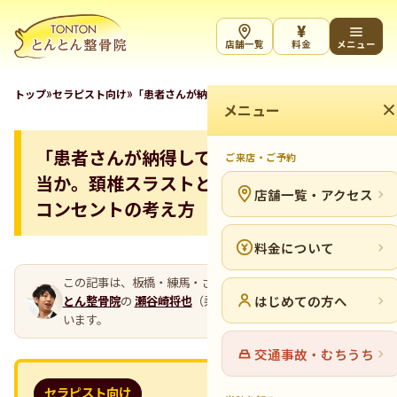
¥
店舗一覧
料金
メニュー
»
»
トップ
セラピスト向け
「患者さんが納得していればいい」は本当か。頚椎ス
メニュー
「患者さんが納得していればいい」は本
ご来店・ご予約
当か。頚椎スラストとインフォームド・
店舗一覧・アクセス
コンセントの考え方
料金について
この記事は、板橋・練馬・さいたまの整骨院グループ
とん
はじめての方へ
とん整骨院
の
瀬谷崎将也
（柔道整復師・代表）が執筆して
います。
交通事故・むちうち
セラピスト向け