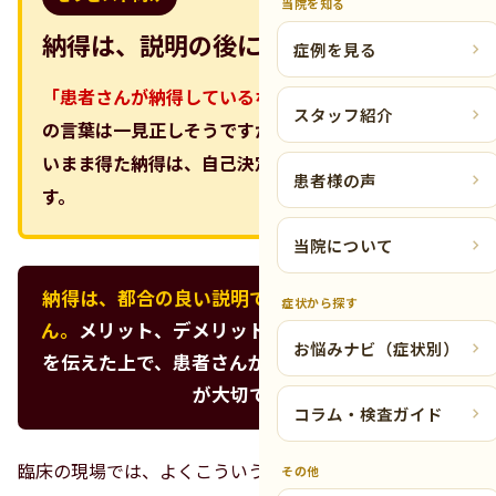
当院を知る
納得は、説明の後にしか成立しない
症例を見る
「患者さんが納得しているなら、それでいい」。
こ
スタッフ紹介
の言葉は一見正しそうですが、必要な情報を伝えな
いまま得た納得は、自己決定とは呼びにくいもので
患者様の声
す。
当院について
納得は、都合の良い説明で作るものではありませ
症状から探す
ん。
メリット、デメリット、代替手段、不確実性
お悩みナビ（症状別）
を伝えた上で、患者さんが選べる状態を作ること
が大切です。
コラム・検査ガイド
臨床の現場では、よくこういう言葉を聞きます。
その他