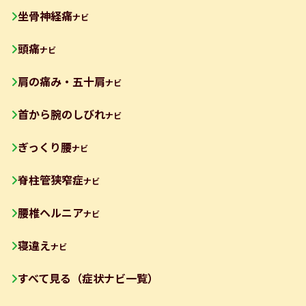
坐骨神経痛
ナビ
頭痛
ナビ
肩の痛み・五十肩
ナビ
首から腕のしびれ
ナビ
ぎっくり腰
ナビ
脊柱管狭窄症
ナビ
腰椎ヘルニア
ナビ
寝違え
ナビ
すべて見る（症状ナビ一覧）