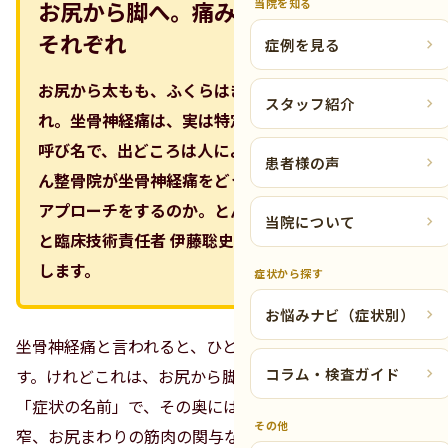
当院を知る
お尻から脚へ。痛みの出どころは人
それぞれ
症例を見る
お尻から太もも、ふくらはぎへと広がる痛みやしび
スタッフ紹介
れ。坐骨神経痛は、実は特定の病名ではなく症状の
呼び名で、出どころは人によって違います。とんと
患者様の声
ん整骨院が坐骨神経痛をどう見て、どう考え、どう
アプローチをするのか。とんとん社長 瀬谷崎将也
当院について
と臨床技術責任者 伊藤聡史が分かりやすくご紹介
します。
症状から探す
お悩みナビ（症状別）
坐骨神経痛と言われると、ひとつの病気のように感じま
コラム・検査ガイド
す。けれどこれは、お尻から脚に出る痛み・しびれという
「症状の名前」で、その奥には椎間板ヘルニアや脊柱管狭
その他
窄、お尻まわりの筋肉の関与など、いくつもの可能性があ