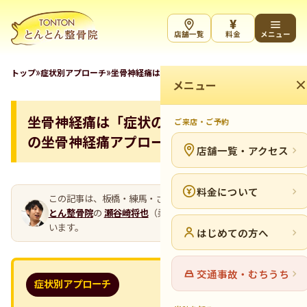
¥
店舗一覧
料金
メニュー
»
»
トップ
症状別アプローチ
坐骨神経痛は「症状の名前」。とんとんの坐骨神経
メニュー
坐骨神経痛は「症状の名前」。とんとん
ご来店・ご予約
の坐骨神経痛アプローチ
店舗一覧・アクセス
料金について
この記事は、板橋・練馬・さいたまの整骨院グループ
とん
とん整骨院
の
瀬谷崎将也
（柔道整復師・代表）が執筆して
います。
はじめての方へ
交通事故・むちうち
症状別アプローチ