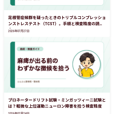
足根管症候群を疑ったときのトリプルコンプレッショ
ンストレステスト（TCST）。手順と検査精度の読み
方
2026年07月27日
プロネータードリフト試験・ミンガッツィーニ試験と
は？軽微な上位運動ニューロン障害を拾う検査精度
2026年07月24日