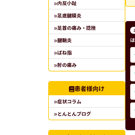
内反小趾
足底腱膜炎
足首の痛み・捻挫
ほ
腱鞘炎
ばね指
肘の痛み
患者様向け
症状コラム
とんとんブログ