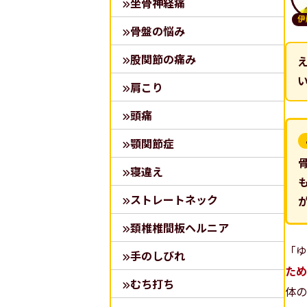
坐骨神経痛
伊
骨盤の悩み
股関節の痛み
肩こり
頭痛
顎関節症
寝違え
ストレートネック
頚椎椎間板ヘルニア
「ゆ
手のしびれ
ため
むち打ち
体の