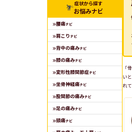
症状から探す
お悩みナビ
腰痛
ナビ
肩こり
ナビ
背中の痛み
ナビ
膝の痛み
ナビ
「骨
変形性膝関節症
ナビ
いと
坐骨神経痛
ナビ
れて
股関節の痛み
ナビ
足の痛み
ナビ
頭痛
ナビ