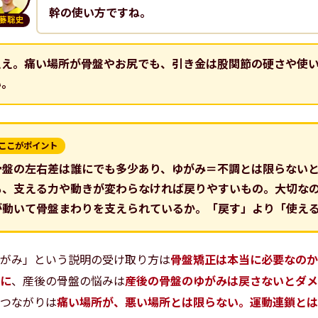
幹の使い方ですね。
藤聡史
ええ。痛い場所が骨盤やお尻でも、引き金は股関節の硬さや使
い。
ここがポイント
骨盤の左右差は誰にでも多少あり、ゆがみ＝不調とは限らない
も、支える力や動きが変わらなければ戻りやすいもの。大切な
が動いて骨盤まわりを支えられているか。「戻す」より「使え
がみ」という説明の受け取り方は
骨盤矯正は本当に必要なのか
に
、産後の骨盤の悩みは
産後の骨盤のゆがみは戻さないとダメ
つながりは
痛い場所が、悪い場所とは限らない。運動連鎖とは