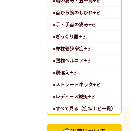
肩の痛み・五十肩
ナビ
首から腕のしびれ
ナビ
手・手首の痛み
ナビ
ぎっくり腰
ナビ
脊柱管狭窄症
ナビ
腰椎ヘルニア
ナビ
寝違え
ナビ
ストレートネック
ナビ
レディース鍼灸
ナビ
すべて見る（症状ナビ一覧）