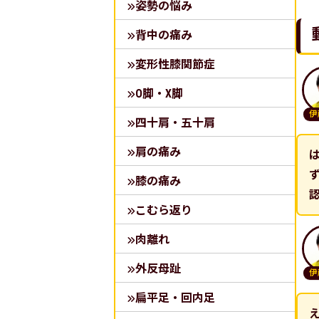
姿勢の悩み
背中の痛み
変形性膝関節症
O脚・X脚
伊
四十肩・五十肩
肩の痛み
膝の痛み
こむら返り
肉離れ
外反母趾
伊
扁平足・回内足