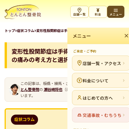
¥
店舗一覧
料金
メニュー
»
»
トップ
症状コラム
変形性股関節症は手術しかない？股関節の痛みの考え方と
メニュー
変形性股関節症は手術しかない？股関節
ご来店・ご予約
の痛みの考え方と選択肢
店舗一覧・アクセス
料金について
この記事は、板橋・練馬・さいたまの整骨院グループ
とん
とん整骨院
の
瀬谷崎将也
（柔道整復師・代表）が執筆して
います。
はじめての方へ
交通事故・むちうち
症状コラム