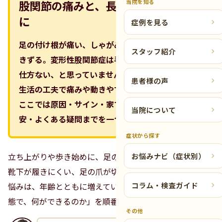
当院を知る
股関節の痛みと、長く付き合うため
に
症例を見る
足の付け根が痛い、しゃがみにくい、歩くと足を引
スタッフ紹介
きずる。変形性股関節症は手術しかない、歳だから
仕方ない、と思っていませんか。多くはまず運動と
患者様の声
生活の工夫で痛みや動きやすさを整えていけます。
ここでは原因・サイン・家でできること・受診の目
当院について
安・よくある疑問までを一つずつ見ていきます。
症状から探す
お悩みナビ（症状別）
立ち上がりや歩き始めに、足の付け根（鼠径部）が痛む。
靴下が履きにくい、足の爪が切りにくい。そんな股関節の
コラム・検査ガイド
悩みは、年齢とともに増えていきます。まずは「どんな状
態で、何ができるのか」を順番に見ていきます。
その他