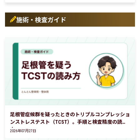
施術・検査ガイド
足根管症候群を疑ったときのトリプルコンプレッショ
ンストレステスト（TCST）。手順と検査精度の読み
方
2026年07月27日