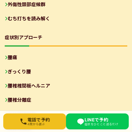
外傷性頚部症候群
むち打ちを読み解く
症状別アプローチ
腰痛
ぎっくり腰
腰椎椎間板ヘルニア
腰椎分離症
脊柱管狭窄症
お近くの院を選んでください
電話で予約
LINEで予約
4院から選ぶ
症状をひとこと送るだけ
坐骨神経痛
東武練馬院
03-6912-3076