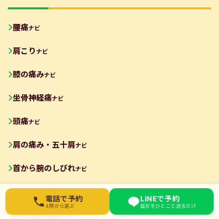
腰痛
ナビ
肩こり
ナビ
膝の痛み
ナビ
坐骨神経痛
ナビ
頭痛
ナビ
肩の痛み・五十肩
ナビ
首から腕のしびれ
ナビ
ぎっくり腰
ナビ
お近くの院を選んでください
電話で予約
LINEで予約
4院から選ぶ
症状をひとこと送るだけ
東武練馬院
脊柱管狭窄症
ナビ
03-6912-3076