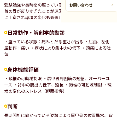
受験勉強や長時間の座っている姿勢により背中が丸まり、
お問い合わせ
首の骨が反りすぎたことが原因と考えられます。また4月
に上京され環境の変化も影響している可能性があります。
日常動作・解剖学的動診
・座っている状態：痛みとだる重さが出る ・屈曲、左側
屈動作：痛い ・症状により集中力の低下 ・頭痛による吐
気
身体機能評価
・頸椎の可動域制限 ・肩甲骨周囲筋の短縮、オーバーユ
ース ・背中の筋出力低下、延長 ・胸椎の可動域制限 ・環
境の変化のストレス（睡眠指導）
判断
長時間机に向かっている姿勢により肩甲骨の位置異常、背