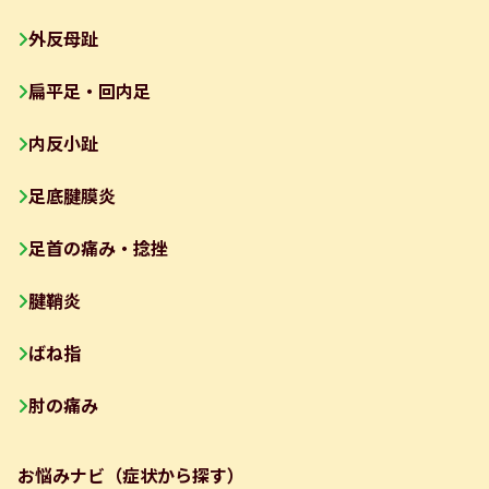
外反母趾
扁平足・回内足
内反小趾
足底腱膜炎
足首の痛み・捻挫
腱鞘炎
ばね指
肘の痛み
お悩みナビ（症状から探す）