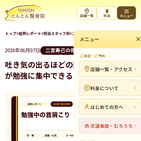
¥
店舗一覧
料金
メニュー
»
»
»
»
トップ
症例レポート
担当スタッフ別
二宮寿己の担当症例
吐き気の出るほど
メニュー
2026年06月07日
二宮寿己の担当症例
ご来店・ご予約
吐き気の出るほどの頚肩の痛み、頭痛
店舗一覧・アクセス
が勉強に集中できるようになった
料金について
はじめての方へ
交通事故・むちうち