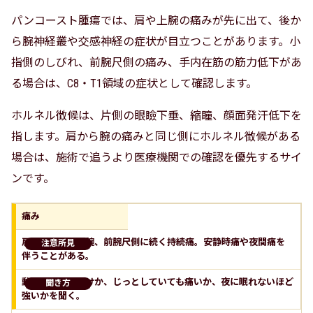
パンコースト腫瘍では、肩や上腕の痛みが先に出て、後か
ら腕神経叢や交感神経の症状が目立つことがあります。小
指側のしびれ、前腕尺側の痛み、手内在筋の筋力低下があ
る場合は、C8・T1領域の症状として確認します。
ホルネル徴候は、片側の眼瞼下垂、縮瞳、顔面発汗低下を
指します。肩から腕の痛みと同じ側にホルネル徴候がある
場合は、施術で追うより医療機関での確認を優先するサイ
ンです。
痛み
肩、肩甲骨、上腕、前腕尺側に続く持続痛。安静時痛や夜間痛を
伴うことがある。
動かして痛いだけか、じっとしていても痛いか、夜に眠れないほど
強いかを聞く。