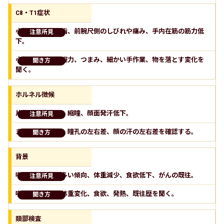
C8・T1症状
小指側、環指小指、前腕尺側のしびれや痛み、手内在筋の筋力低
下。
小指側の感覚、握力、つまみ、細かい手作業、物を落とす変化を
聞く。
ホルネル徴候
片側の眼瞼下垂、縮瞳、顔面発汗低下。
まぶたが下がる、瞳孔の左右差、顔の汗の左右差を確認する。
背景
喫煙歴、男性に多い傾向、体重減少、食欲低下、がんの既往。
喫煙歴、最近の体重変化、食欲、発熱、既往歴を聞く。
頚部検査