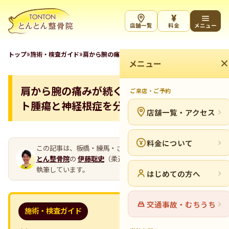
¥
店舗一覧
料金
メニュー
»
»
トップ
施術・検査ガイド
肩から腕の痛みが続くとき。パンコースト腫瘍と神
メニュー
肩から腕の痛みが続くとき。パンコース
ご来店・ご予約
ト腫瘍と神経根症を分ける
店舗一覧・アクセス
料金について
この記事は、板橋・練馬・さいたまの整骨院グループ
とん
とん整骨院
の
伊藤聡史
（柔道整復師・臨床技術責任者）が
執筆しています。
はじめての方へ
交通事故・むちうち
施術・検査ガイド