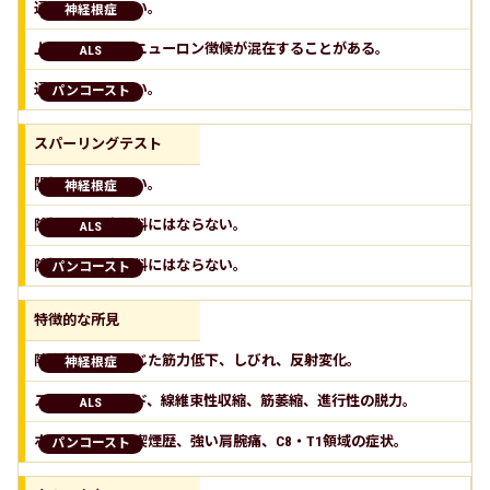
通常は目立たない。
上位・下位運動ニューロン徴候が混在することがある。
通常は目立たない。
スパーリングテスト
陽性になりやすい。
陰性でも否定材料にはならない。
陰性でも否定材料にはならない。
特徴的な所見
障害神経根に応じた筋力低下、しびれ、反射変化。
スプリットハンド、線維束性収縮、筋萎縮、進行性の脱力。
ホルネル徴候、喫煙歴、強い肩腕痛、C8・T1領域の症状。