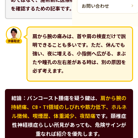
めではなく、施術前に医療機関へつなぐべきサイン
お問い合わせ
を確認するための記事です。
肩から腕の痛みは、首や肩の検査だけで説
伊藤聡史
明できることも多いです。ただ、休んでも
強い、夜に増える、小指側へ広がる、まぶ
たや瞳孔の左右差がある時は、別の原因を
必ず考えます。
結論：パンコースト腫瘍を疑う鍵は、
肩から腕の
持続痛、C8・T1領域のしびれや筋力低下、ホルネ
ル徴候、喫煙歴、体重減少、夜間痛
です。頚椎症
性神経根症らしい所見があっても、危険サインが
重なれば紹介を優先します。