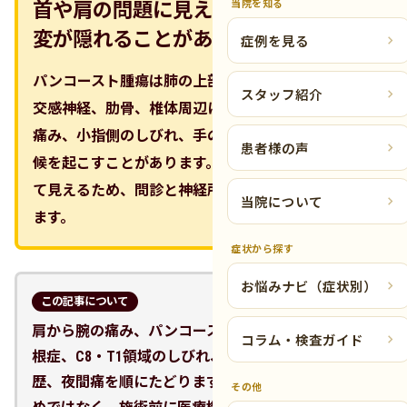
当院を知る
首や肩の問題に見えても、肺尖部の病
変が隠れることがある
症例を見る
パンコースト腫瘍は肺の上部に発生し、腕神経叢や
スタッフ紹介
交感神経、肋骨、椎体周辺に影響して、肩から腕の
痛み、小指側のしびれ、手の筋力低下、ホルネル徴
患者様の声
候を起こすことがあります。頚椎症性神経根症と似
て見えるため、問診と神経所見で危険サインを拾い
当院について
ます。
症状から探す
お悩みナビ（症状別）
この記事について
肩から腕の痛み、パンコースト腫瘍、頚椎症性神経
コラム・検査ガイド
根症、C8・T1領域のしびれ、ホルネル徴候、喫煙
歴、夜間痛を順にたどります。整骨院で診断するた
その他