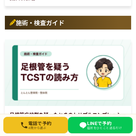
施術・検査ガイド
足根管症候群を疑ったときのトリプルコンプレッショ
お近くの院を選んでください
ンストレステスト（TCST）。手順と検査精度の読み
電話で予約
LINEで予約
4院から選ぶ
症状をひとこと送るだけ
方
2026年07月27日
東武練馬院
03-6912-3076