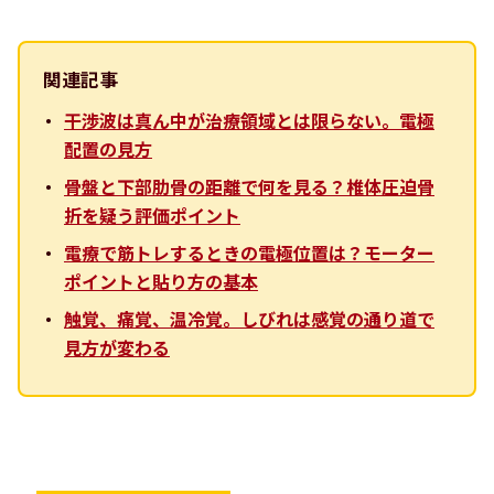
関連記事
干渉波は真ん中が治療領域とは限らない。電極
配置の見方
骨盤と下部肋骨の距離で何を見る？椎体圧迫骨
折を疑う評価ポイント
電療で筋トレするときの電極位置は？モーター
ポイントと貼り方の基本
触覚、痛覚、温冷覚。しびれは感覚の通り道で
見方が変わる