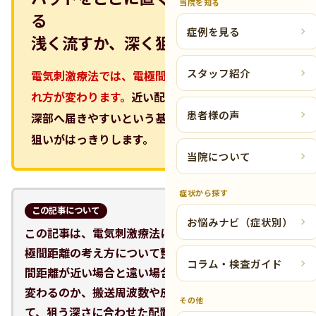
当院を知る
る
症例を見る
浅く流すか、深く狙うかの考え方
スタッフ紹介
電気刺激療法では、電極間距離によって電流の流
れ方が変わります。
近い配置は浅く、遠い配置は
患者様の声
深部へ届きやすいという基本を押さえておくと、
狙いがはっきりします。
当院について
症状から探す
この記事について
お悩みナビ（症状別）
この記事は、電気刺激療法におけるパッド配置と電
極間距離の考え方について整理したものです。電極
コラム・検査ガイド
間距離が近い場合と遠い場合で電流の流れ方がどう
変わるのか、搬送周波数や皮膚・組織条件も含め
その他
て、狙う深さに合わせた配置を考えるための基本を