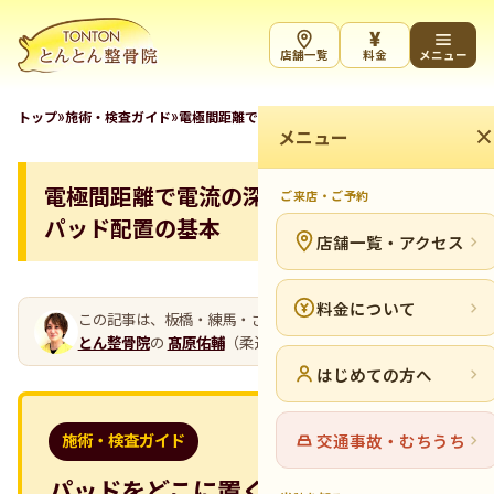
¥
店舗一覧
料金
メニュー
»
»
トップ
施術・検査ガイド
電極間距離で電流の深さは変わる？物療パッド配置
メニュー
電極間距離で電流の深さは変わる？物療
ご来店・ご予約
パッド配置の基本
店舗一覧・アクセス
料金について
この記事は、板橋・練馬・さいたまの整骨院グループ
とん
とん整骨院
の
髙原佑輔
（柔道整復師）が執筆しています。
はじめての方へ
交通事故・むちうち
施術・検査ガイド
パッドをどこに置くかで刺激は変わ