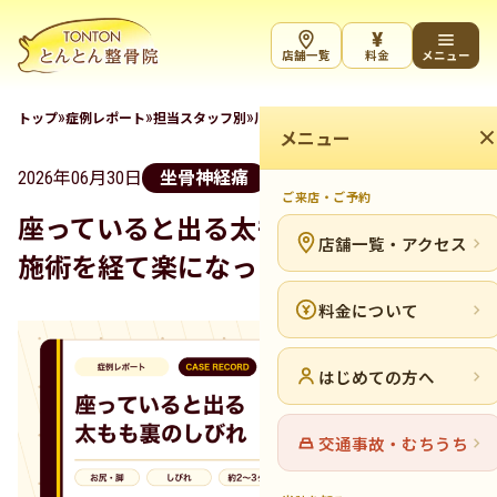
¥
店舗一覧
料金
メニュー
»
»
»
»
トップ
症例レポート
担当スタッフ別
川口流世の担当症例
座っていると出る
メニュー
2026年06月30日
坐骨神経痛
ご来店・ご予約
座っていると出る太もも裏のしびれが
店舗一覧・アクセス
施術を経て楽になった例（60代女性）
料金について
はじめての方へ
交通事故・むちうち