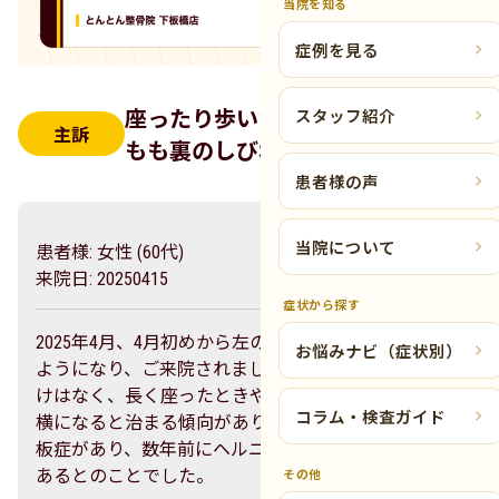
当院を知る
症例を見る
座ったり歩いたりすると出る左の太
スタッフ紹介
主訴
もも裏のしびれ
患者様の声
当院について
患者様: 女性 (60代)
来院日: 20250415
症状から探す
2025年4月、4月初めから左の太もも裏にしびれが出る
お悩みナビ（症状別）
ようになり、ご来院されました。はっきりしたきっか
けはなく、長く座ったときや歩いたときに出やすく、
コラム・検査ガイド
横になると治まる傾向がありました。以前に腰椎椎間
板症があり、数年前にヘルニア手前と言われたことが
あるとのことでした。
その他