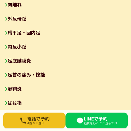
肉離れ
外反母趾
扁平足・回内足
内反小趾
足底腱膜炎
足首の痛み・捻挫
腱鞘炎
ばね指
お近くの院を選んでください
肘の痛み
電話で予約
LINEで予約
4院から選ぶ
症状をひとこと送るだけ
東武練馬院
03-6912-3076