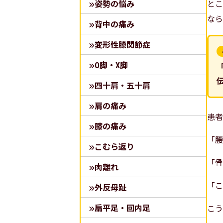
とこ
姿勢の悩み
なら
背中の痛み
変形性膝関節症
O脚・X脚
四十肩・五十肩
肩の痛み
患者
膝の痛み
「腰
こむら返り
「骨
肉離れ
「こ
外反母趾
扁平足・回内足
こう