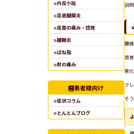
内反小趾
説明
足底腱膜炎
足首の痛み・捻挫
腱鞘炎
腰痛
ばね指
患者
肘の痛み
悪化
クレ
患者様向け
そう
症状コラム
とんとんブログ