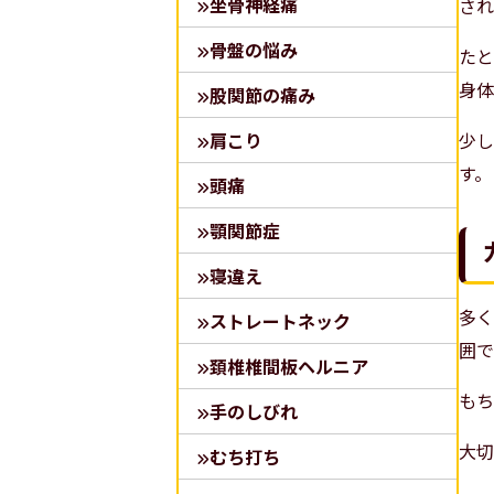
坐骨神経痛
され
骨盤の悩み
たと
身体
股関節の痛み
肩こり
少し
す。
頭痛
顎関節症
寝違え
多く
ストレートネック
囲で
頚椎椎間板ヘルニア
もち
手のしびれ
大切
むち打ち