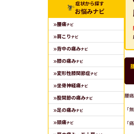
症状から探す
お悩みナビ
腰痛
ナビ
肩こり
ナビ
背中の痛み
ナビ
膝の痛み
ナビ
変形性膝関節症
ナビ
坐骨神経痛
ナビ
腰痛
股関節の痛み
ナビ
「無
足の痛み
ナビ
頭痛
「痛
ナビ