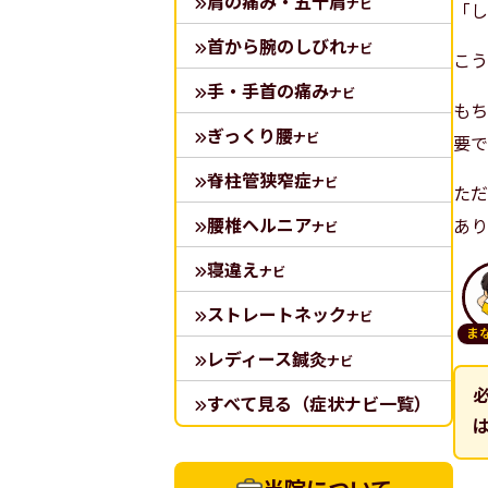
肩の痛み・五十肩
ナビ
「し
首から腕のしびれ
ナビ
こう
手・手首の痛み
ナビ
もち
ぎっくり腰
ナビ
要で
脊柱管狭窄症
ナビ
ただ
腰椎ヘルニア
あり
ナビ
寝違え
ナビ
ストレートネック
ナビ
ま
レディース鍼灸
ナビ
すべて見る（症状ナビ一覧）