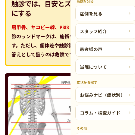
当院を知る
触診では、目安とズレの両方を前提
にする
症例を見る
肩甲骨、ヤコビー線、PSIS（上後腸骨棘）。
脊椎触
スタッフ紹介
診のランドマークは、施術や評価の出発点になりま
す。ただし、個体差や触診誤差がある以上、絶対の
患者様の声
答えとして扱うのは危険です。
当院について
症状から探す
お悩みナビ（症状別）
コラム・検査ガイド
その他