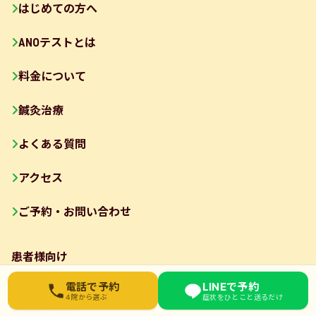
はじめての方へ
ANOテストとは
料金について
鍼灸治療
よくある質問
アクセス
ご予約・お問い合わせ
患者様向け
お近くの院を選んでください
電話で予約
LINEで予約
4院から選ぶ
症状をひとこと送るだけ
症状コラム
東武練馬院
03-6912-3076