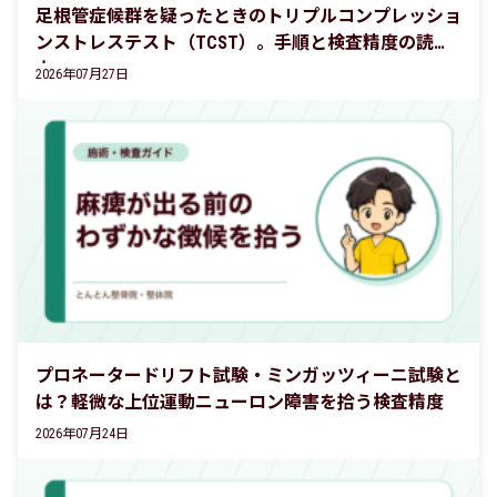
足根管症候群を疑ったときのトリプルコンプレッショ
ンストレステスト（TCST）。手順と検査精度の読み
方
2026年07月27日
プロネータードリフト試験・ミンガッツィーニ試験と
は？軽微な上位運動ニューロン障害を拾う検査精度
2026年07月24日