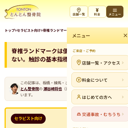
¥
店舗一覧
料金
メニュー
»
»
トップ
セラピスト向け
脊椎ランドマークは便利だけど絶対ではない。触診の
メニュー
脊椎ランドマークは便利だけど絶対では
ご来店・ご予約
ない。触診の基本指標と誤差の話
店舗一覧・アクセス
料金について
この記事は、板橋・練馬・さいたまの整骨院グループ
とん
とん整骨院
の
瀬谷崎将也
（柔道整復師・代表）が執筆して
います。
はじめての方へ
交通事故・むちうち
セラピスト向け